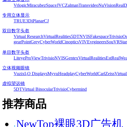
Vrlogic
Miracube
zSpace
JVC
Zalman
Transvideo
NuVision
Real
专用立体显示
TRUE3Di
Planar
CJ
双目数字头盔
Virtual Research
VirtualRealities
5DT
NVIS
Fakespace
Trivisio
Oc
gear
PointGrey
CyberWorld
Cinoptics
VIVE
vrgineers
SouVR
Sta
单目数字头盔
Liteye
ProView
Trivisio
NVIS
Gentex
VirtualRealities
Est
RealWea
立体视频眼镜
Vuzix
I-O Displays
Myvu
Headplay
CyberWorld
CarlZeiss
Virtual
虚拟望远镜
5DT
Virtual Binocular
Trivisio
Cybermind
推荐商品
NewTop裸眼3D广告机