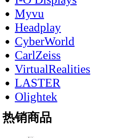
Myvu
Headplay
CyberWorld
CarlZeiss
VirtualRealities
LASTER
Olightek
热销商品