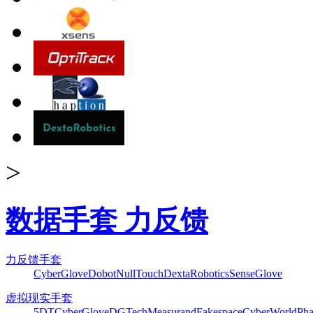
>
数据手套 力反馈
力反馈手套
CyberGlove
Dobot
NullTouch
DextaRobotics
SenseGlove
虚拟现实手套
5DT
CyberGlove
DGTech
Measurand
Fakespace
CyberWorld
Pha