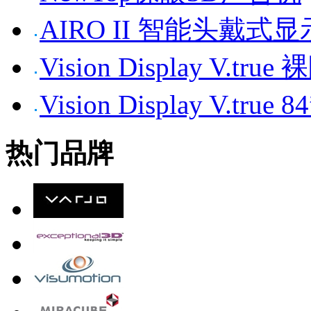
AIRO II 智能头戴式
Vision Display V.tr
Vision Display V.t
热门品牌