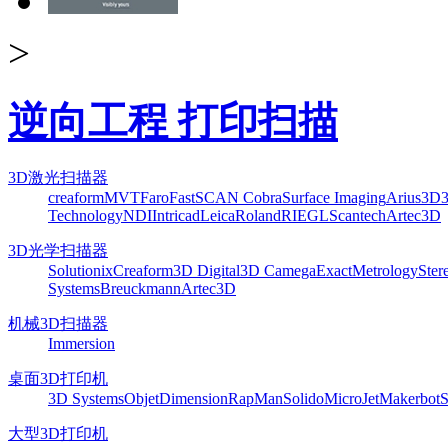
>
逆向工程 打印扫描
3D激光扫描器
creaform
MVT
Faro
FastSCAN Cobra
Surface Imaging
Arius3D
Technology
NDI
Intricad
Leica
Roland
RIEGL
Scantech
Artec3D
3D光学扫描器
Solutionix
Creaform
3D Digital
3D Camega
ExactMetrology
Ster
Systems
Breuckmann
Artec3D
机械3D扫描器
Immersion
桌面3D打印机
3D Systems
Objet
Dimension
RapMan
Solido
MicroJet
Makerbot
S
大型3D打印机