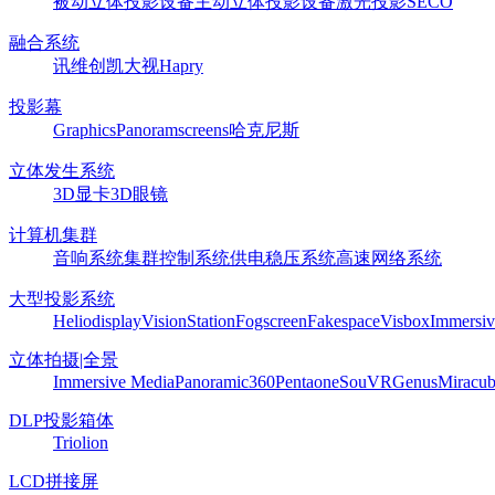
被动立体投影设备
主动立体投影设备
激光投影
SECO
融合系统
讯维
创凯
大视
Hapry
投影幕
Graphics
Panoram
screens
哈克尼斯
立体发生系统
3D显卡
3D眼镜
计算机集群
音响系统
集群控制系统
供电稳压系统
高速网络系统
大型投影系统
Heliodisplay
VisionStation
Fogscreen
Fakespace
Visbox
Immersiv
立体拍摄|全景
Immersive Media
Panoramic360
Pentaone
SouVR
Genus
Miracu
DLP投影箱体
Triolion
LCD拼接屏