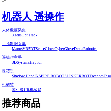
机器人 遥操作
人体数据采集
Xsens
OptiTrack
手指数据采集
ManusVR
5DT
SenseGlove
CyberGlove
DextaRobotics
遥操作主手
3DSystems
Haption
灵巧手
Shadow Hand
INSPIRE ROBOTS
LINKERBOT
Freedom
Teso
机械臂
睿尔曼
UR机械臂
推荐商品