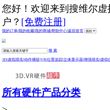
您好！欢迎来到搜维尔虚
户？
[免费注册]
我的订单
|
我的收藏
|
我的商城
|
帮助中心
|
返回首页
搜 索
3D
|
虚拟现实
|
动作捕捉
|
VR
|
位置追踪
|
立体显示器
|
增强现实
|
虚拟
所有硬件产品分类
>