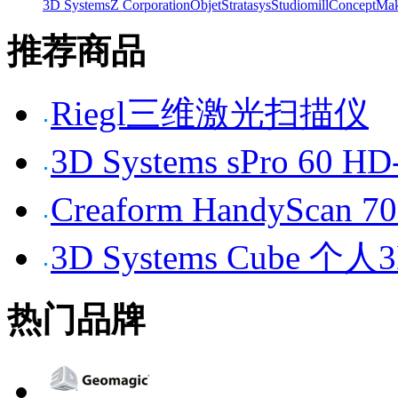
3D Systems
Z Corporation
Objet
Stratasys
Studiomill
Concept
Mak
推荐商品
Riegl三维激光扫描仪
3D Systems sPro 6
Creaform HandySc
3D Systems Cube 
热门品牌