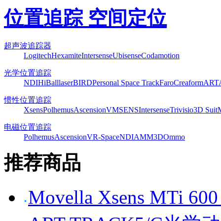
位置追踪 空间定位
超声波追踪器
Logitech
Hexamite
Intersense
Ubisense
Codamotion
光学位置追踪
NDI
HiBall
laserBIRD
Personal Space Track
Faro
Creaform
ART
惯性位置追踪
Xsens
Polhemus
Ascension
VMSENS
Intersense
Trivisio
3D Suit
电磁位置追踪
Polhemus
Ascension
VR-Space
NDI
AMM3D
Ommo
推荐商品
Movella Xsens MT