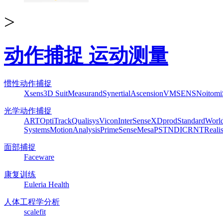
>
动作捕捉 运动测量
惯性动作捕捉
Xsens
3D Suit
Measurand
Synertial
Ascension
VMSENS
Noitom
光学动作捕捉
ART
OptiTrack
Qualisys
Vicon
InterSense
XDprod
Standard
Worl
Systems
MotionAnalysis
PrimeSense
Mesa
PST
NDI
CRNT
Reali
面部捕捉
Faceware
康复训练
Euleria Health
人体工程学分析
scalefit