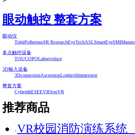
眼动触控 整套方案
眼动仪
Tobii
Polhemus
SR Research
EyeTech
ASL
SmartEye
SMI
Mango
多点触控设备
TOUCO
PQLabs
evoluce
3D输入设备
3Dconnexion
Ascension
Logitech
Immersion
整套方案
Cyberith
ESEEVR
SouVR
推荐商品
VR校园消防演练系统