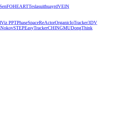
iSen
FOHEART
Teslasuit
huayrd
VEIN
dViz PPT
PhaseSpace
ReActor
Organic
IoTracker
3DV
s
Nokov
STEP
EasyTracker
CHINGMU
DongThink