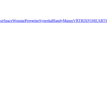
seSpace
Wonstar
Peregrine
Synertial
Handy
Manus
VRTRIX
FOHEART
S