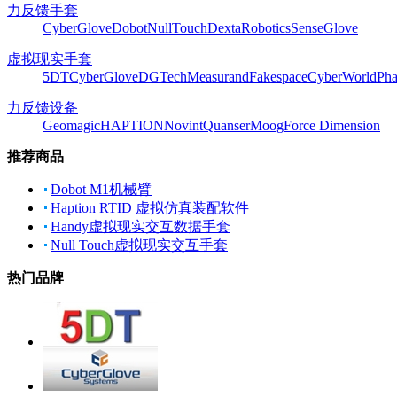
力反馈手套
CyberGlove
Dobot
NullTouch
DextaRobotics
SenseGlove
虚拟现实手套
5DT
CyberGlove
DGTech
Measurand
Fakespace
CyberWorld
Pha
力反馈设备
Geomagic
HAPTION
Novint
Quanser
Moog
Force Dimension
推荐商品
Dobot M1机械臂
Haption RTID 虚拟仿真装配软件
Handy虚拟现实交互数据手套
Null Touch虚拟现实交互手套
热门品牌