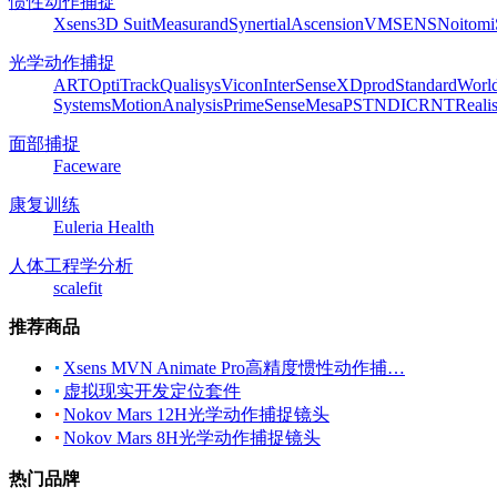
惯性动作捕捉
Xsens
3D Suit
Measurand
Synertial
Ascension
VMSENS
Noitom
光学动作捕捉
ART
OptiTrack
Qualisys
Vicon
InterSense
XDprod
Standard
Worl
Systems
MotionAnalysis
PrimeSense
Mesa
PST
NDI
CRNT
Reali
面部捕捉
Faceware
康复训练
Euleria Health
人体工程学分析
scalefit
推荐商品
Xsens MVN Animate Pro高精度惯性动作捕…
虚拟现实开发定位套件
Nokov Mars 12H光学动作捕捉镜头
Nokov Mars 8H光学动作捕捉镜头
热门品牌