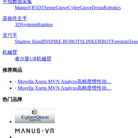
手指数据采集
ManusVR
5DT
SenseGlove
CyberGlove
DextaRobotics
遥操作主手
3DSystems
Haption
灵巧手
Shadow Hand
INSPIRE ROBOTS
LINKERBOT
Freedom
Teso
机械臂
睿尔曼
UR机械臂
推荐商品
Movella Xsens MVN Analyze高精度惯性动…
Movella Xsens MVN Analyze高精度惯性动…
热门品牌