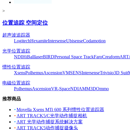
>
位置追踪 空间定位
超声波追踪器
Logitech
Hexamite
Intersense
Ubisense
Codamotion
光学位置追踪
NDI
HiBall
laserBIRD
Personal Space Track
Faro
Creaform
ART
惯性位置追踪
Xsens
Polhemus
Ascension
VMSENS
Intersense
Trivisio
3D Suit
电磁位置追踪
Polhemus
Ascension
VR-Space
NDI
AMM3D
Ommo
推荐商品
Movella Xsens MTi 600 系列惯性位置追踪器
ART TRACK5/C光学动作捕捉相机
ART 光学动作捕捉系统解决方案
ART TRACK5动作捕捉摄像头