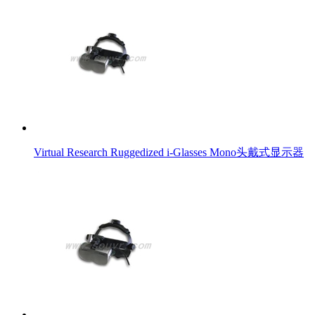
Virtual Research Ruggedized i-Glasses Mono头戴式显示器