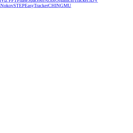
dViz PPT
PhaseSpace
ReActor
Organic
IoTracker
3DV
s
Nokov
STEP
EasyTracker
CHINGMU