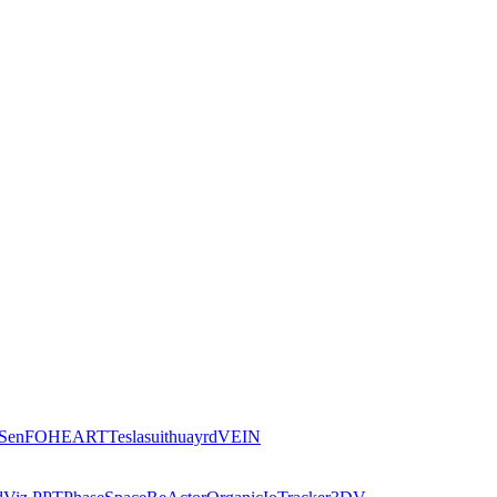
iSen
FOHEART
Teslasuit
huayrd
VEIN