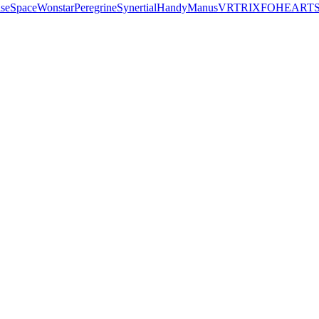
seSpace
Wonstar
Peregrine
Synertial
Handy
Manus
VRTRIX
FOHEART
S