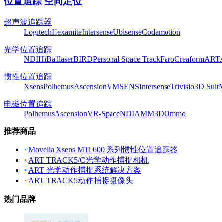
位置追踪 空间定位
超声波追踪器
Logitech
Hexamite
Intersense
Ubisense
Codamotion
光学位置追踪
NDI
HiBall
laserBIRD
Personal Space Track
Faro
Creaform
ART
惯性位置追踪
Xsens
Polhemus
Ascension
VMSENS
Intersense
Trivisio
3D Suit
电磁位置追踪
Polhemus
Ascension
VR-Space
NDI
AMM3D
Ommo
推荐商品
Movella Xsens MTi 600 系列惯性位置追踪器
ART TRACK5/C光学动作捕捉相机
ART 光学动作捕捉系统解决方案
ART TRACK5动作捕捉摄像头
热门品牌