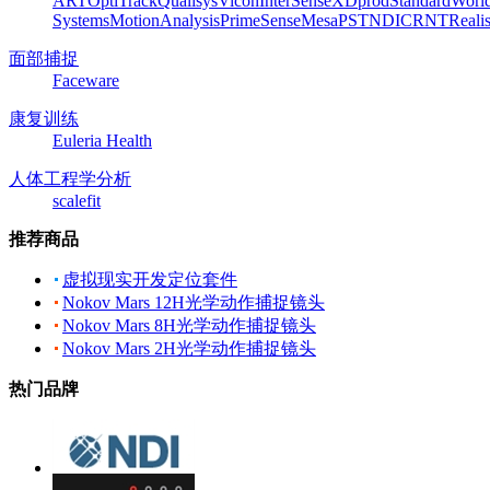
ART
OptiTrack
Qualisys
Vicon
InterSense
XDprod
Standard
Worl
Systems
MotionAnalysis
PrimeSense
Mesa
PST
NDI
CRNT
Reali
面部捕捉
Faceware
康复训练
Euleria Health
人体工程学分析
scalefit
推荐商品
虚拟现实开发定位套件
Nokov Mars 12H光学动作捕捉镜头
Nokov Mars 8H光学动作捕捉镜头
Nokov Mars 2H光学动作捕捉镜头
热门品牌