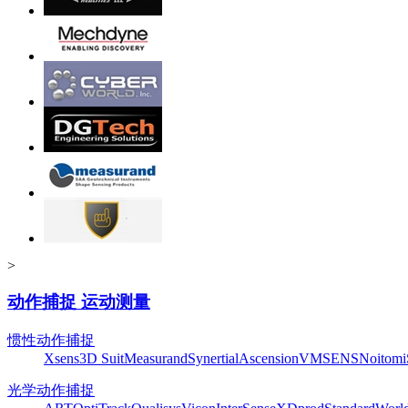
>
动作捕捉 运动测量
惯性动作捕捉
Xsens
3D Suit
Measurand
Synertial
Ascension
VMSENS
Noitom
光学动作捕捉