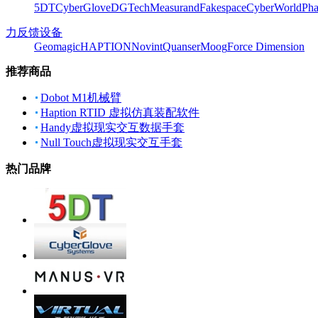
5DT
CyberGlove
DGTech
Measurand
Fakespace
CyberWorld
Pha
力反馈设备
Geomagic
HAPTION
Novint
Quanser
Moog
Force Dimension
推荐商品
Dobot M1机械臂
Haption RTID 虚拟仿真装配软件
Handy虚拟现实交互数据手套
Null Touch虚拟现实交互手套
热门品牌