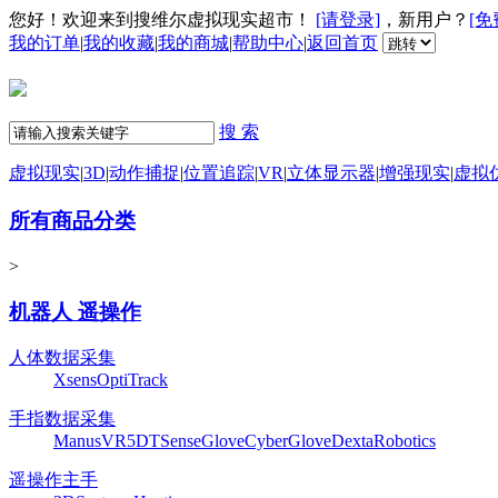
您好！欢迎来到搜维尔虚拟现实超市！
[请登录]
，新用户？
[免
我的订单
|
我的收藏
|
我的商城
|
帮助中心
|
返回首页
搜 索
虚拟现实
|
3D
|
动作捕捉
|
位置追踪
|
VR
|
立体显示器
|
增强现实
|
虚拟
所有商品分类
>
机器人 遥操作
人体数据采集
Xsens
OptiTrack
手指数据采集
ManusVR
5DT
SenseGlove
CyberGlove
DextaRobotics
遥操作主手