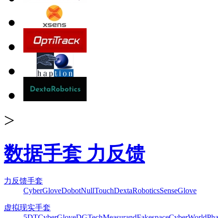
>
数据手套 力反馈
力反馈手套
CyberGlove
Dobot
NullTouch
DextaRobotics
SenseGlove
虚拟现实手套
5DT
CyberGlove
DGTech
Measurand
Fakespace
CyberWorld
Pha