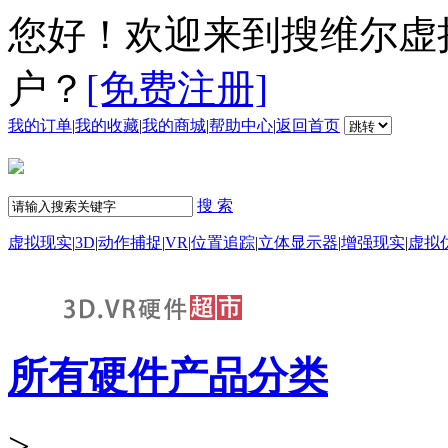
您好！欢迎来到搜维尔虚
户？
[免费注册]
我的订单
|
我的收藏
|
我的商城
|
帮助中心
|
返回首页
搜 索
虚拟现实
|
3D
|
动作捕捉
|
VR
|
位置追踪
|
立体显示器
|
增强现实
|
虚拟
所有硬件产品分类
>