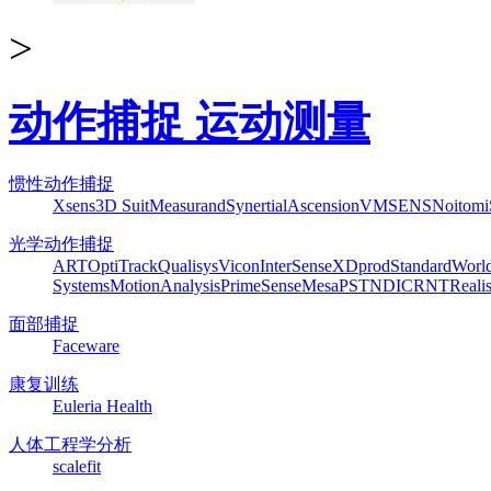
>
动作捕捉 运动测量
惯性动作捕捉
Xsens
3D Suit
Measurand
Synertial
Ascension
VMSENS
Noitom
光学动作捕捉
ART
OptiTrack
Qualisys
Vicon
InterSense
XDprod
Standard
Worl
Systems
MotionAnalysis
PrimeSense
Mesa
PST
NDI
CRNT
Reali
面部捕捉
Faceware
康复训练
Euleria Health
人体工程学分析
scalefit