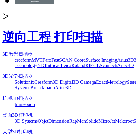
>
逆向工程 打印扫描
3D激光扫描器
creaform
MVT
Faro
FastSCAN Cobra
Surface Imaging
Arius3D
Technology
NDI
Intricad
Leica
Roland
RIEGL
Scantech
Artec3D
3D光学扫描器
Solutionix
Creaform
3D Digital
3D Camega
ExactMetrology
Ster
Systems
Breuckmann
Artec3D
机械3D扫描器
Immersion
桌面3D打印机
3D Systems
Objet
Dimension
RapMan
Solido
MicroJet
Makerbot
S
大型3D打印机