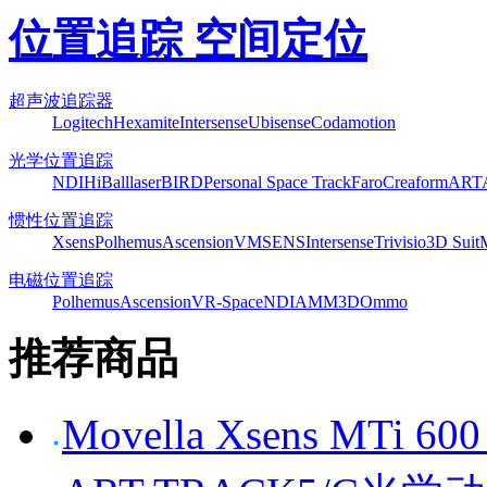
位置追踪 空间定位
超声波追踪器
Logitech
Hexamite
Intersense
Ubisense
Codamotion
光学位置追踪
NDI
HiBall
laserBIRD
Personal Space Track
Faro
Creaform
ART
惯性位置追踪
Xsens
Polhemus
Ascension
VMSENS
Intersense
Trivisio
3D Suit
电磁位置追踪
Polhemus
Ascension
VR-Space
NDI
AMM3D
Ommo
推荐商品
Movella Xsens MT