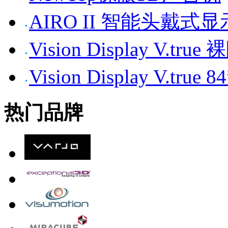
AIRO II 智能头戴式
Vision Display V.tr
Vision Display V.t
热门品牌