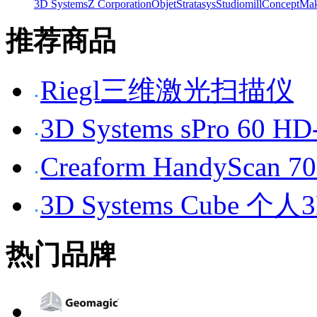
3D Systems
Z Corporation
Objet
Stratasys
Studiomill
Concept
Mak
推荐商品
Riegl三维激光扫描仪
3D Systems sPro 6
Creaform HandySc
3D Systems Cube 
热门品牌