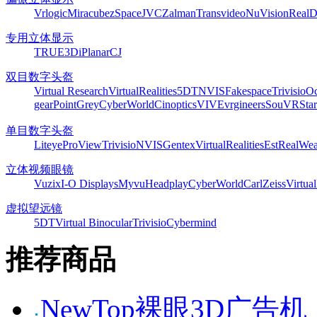
Vrlogic
Miracube
zSpace
JVC
Zalman
Transvideo
NuVision
Real
专用立体显示
TRUE3Di
Planar
CJ
双目数字头盔
Virtual Research
VirtualRealities
5DT
NVIS
Fakespace
Trivisio
Oc
gear
PointGrey
CyberWorld
Cinoptics
VIVE
vrgineers
SouVR
Sta
单目数字头盔
Liteye
ProView
Trivisio
NVIS
Gentex
VirtualRealities
Est
RealWea
立体视频眼镜
Vuzix
I-O Displays
Myvu
Headplay
CyberWorld
CarlZeiss
Virtual
虚拟望远镜
5DT
Virtual Binocular
Trivisio
Cybermind
推荐商品
NewTop裸眼3D广告机