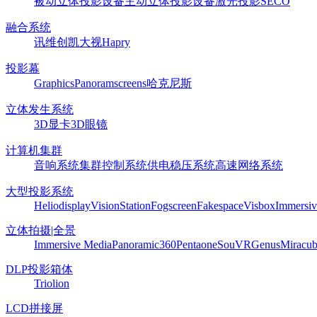
被动立体投影设备
主动立体投影设备
激光投影
SECO
融合系统
讯维
创凯
大视
Hapry
投影幕
Graphics
Panoram
screens
哈克尼斯
立体发生系统
3D显卡
3D眼镜
计算机集群
音响系统
集群控制系统
供电稳压系统
高速网络系统
大型投影系统
Heliodisplay
VisionStation
Fogscreen
Fakespace
Visbox
Immersiv
立体拍摄|全景
Immersive Media
Panoramic360
Pentaone
SouVR
Genus
Miracu
DLP投影箱体
Triolion
LCD拼接屏