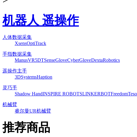
机器人 遥操作
人体数据采集
Xsens
OptiTrack
手指数据采集
ManusVR
5DT
SenseGlove
CyberGlove
DextaRobotics
遥操作主手
3DSystems
Haption
灵巧手
Shadow Hand
INSPIRE ROBOTS
LINKERBOT
Freedom
Teso
机械臂
睿尔曼
UR机械臂
推荐商品