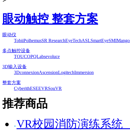
眼动触控 整套方案
眼动仪
Tobii
Polhemus
SR Research
EyeTech
ASL
SmartEye
SMI
Mango
多点触控设备
TOUCO
PQLabs
evoluce
3D输入设备
3Dconnexion
Ascension
Logitech
Immersion
整套方案
Cyberith
ESEEVR
SouVR
推荐商品
VR校园消防演练系统