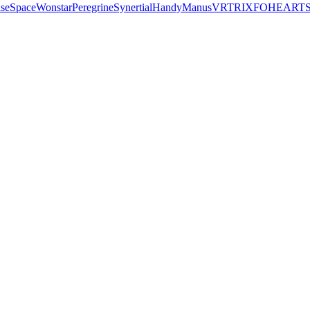
seSpace
Wonstar
Peregrine
Synertial
Handy
Manus
VRTRIX
FOHEART
S