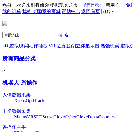
您好！欢迎来到搜维尔虚拟现实超市！
[请登录]
，新用户？
[免
我的订单
|
我的收藏
|
我的商城
|
帮助中心
|
返回首页
搜 索
3D
|
虚拟现实
|
动作捕捉
|
VR
|
位置追踪
|
立体显示器
|
增强现实
|
虚拟
所有商品分类
>
机器人 遥操作
人体数据采集
Xsens
OptiTrack
手指数据采集
ManusVR
5DT
SenseGlove
CyberGlove
DextaRobotics
遥操作主手