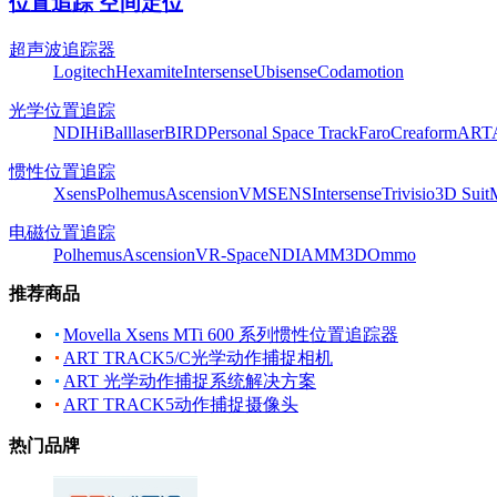
位置追踪 空间定位
超声波追踪器
Logitech
Hexamite
Intersense
Ubisense
Codamotion
光学位置追踪
NDI
HiBall
laserBIRD
Personal Space Track
Faro
Creaform
ART
惯性位置追踪
Xsens
Polhemus
Ascension
VMSENS
Intersense
Trivisio
3D Suit
电磁位置追踪
Polhemus
Ascension
VR-Space
NDI
AMM3D
Ommo
推荐商品
Movella Xsens MTi 600 系列惯性位置追踪器
ART TRACK5/C光学动作捕捉相机
ART 光学动作捕捉系统解决方案
ART TRACK5动作捕捉摄像头
热门品牌