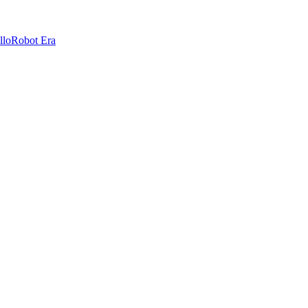
llo
Robot Era