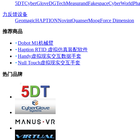
5DT
CyberGlove
DGTech
Measurand
Fakespace
CyberWorld
Pha
力反馈设备
Geomagic
HAPTION
Novint
Quanser
Moog
Force Dimension
推荐商品
Dobot M1机械臂
Haption RTID 虚拟仿真装配软件
Handy虚拟现实交互数据手套
Null Touch虚拟现实交互手套
热门品牌