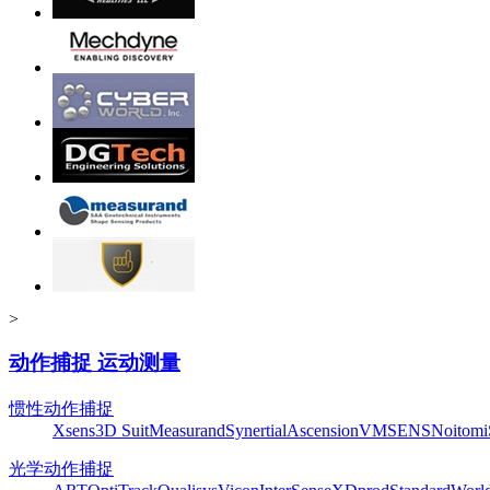
>
动作捕捉 运动测量
惯性动作捕捉
Xsens
3D Suit
Measurand
Synertial
Ascension
VMSENS
Noitom
光学动作捕捉