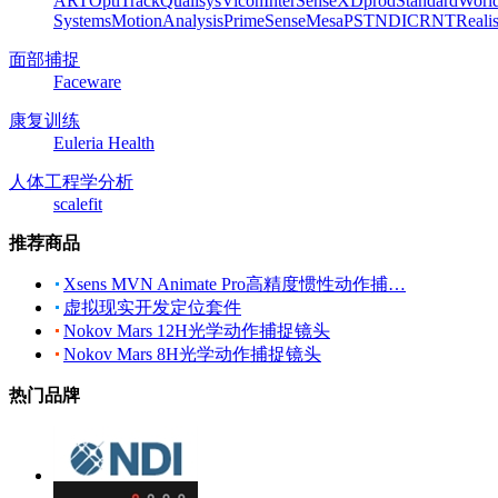
ART
OptiTrack
Qualisys
Vicon
InterSense
XDprod
Standard
Worl
Systems
MotionAnalysis
PrimeSense
Mesa
PST
NDI
CRNT
Reali
面部捕捉
Faceware
康复训练
Euleria Health
人体工程学分析
scalefit
推荐商品
Xsens MVN Animate Pro高精度惯性动作捕…
虚拟现实开发定位套件
Nokov Mars 12H光学动作捕捉镜头
Nokov Mars 8H光学动作捕捉镜头
热门品牌