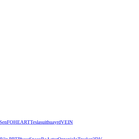
iSen
FOHEART
Teslasuit
huayrd
VEIN