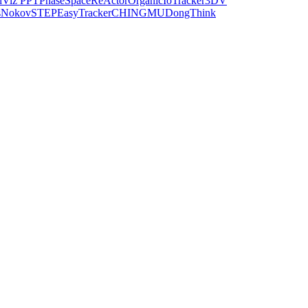
dViz PPT
PhaseSpace
ReActor
Organic
IoTracker
3DV
s
Nokov
STEP
EasyTracker
CHINGMU
DongThink